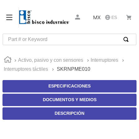
MX
ES
Part # or Keyword
TÉRMINOS MÁS BUSCADOS
Activo, pasivo y con sensores
Interruptores
1
.
m85049
Interruptores táctiles
SKRNPME010
2
.
m45913
3
.
southco latch
ESPECIFICACIONES
4
.
m45938
DOCUMENTOS Y MEDIOS
5
.
m85731
DESCRIPCIÓN
6
.
nvent
7
.
5913
8
.
pin connectors