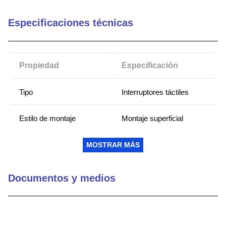
9
.
captive
Especificaciones técnicas
10
.
active
Propiedad
Especificación
Tipo
Interruptores táctiles
Estilo de montaje
Montaje superficial
Series
SKRN
MOSTRAR MÁS
Jefes guía
Con
Documentos y medios