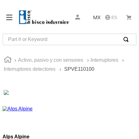
MX
ES
Part # or Keyword
TÉRMINOS MÁS BUSCADOS
Activo, pasivo y con sensores
Interruptores
1
.
pin connectors
Interruptores detectores
SPVE110100
2
.
captive
3
.
active
4
.
compression latches
5
.
latch
6
.
electronics
7
.
southco r4
Alps Alpine
8
.
relays