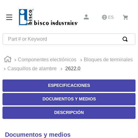
ES
Part # or Keyword
TÉRMINOS MÁS BUSCADOS
Componentes electrónicos
Bloques de terminales
1
.
m85049
Casquillos de alambre
2622.0
2
.
m45913
3
.
southco latch
ESPECIFICACIONES
4
.
m45938
DOCUMENTOS Y MEDIOS
5
.
m85731
DESCRIPCIÓN
6
.
nvent
7
.
5913
Documentos y medios
8
.
captive