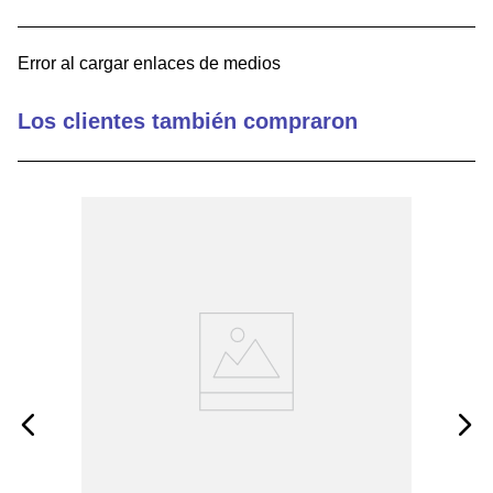
9
.
pin connectors
Error al cargar enlaces de medios
10
.
active
Los clientes también compraron