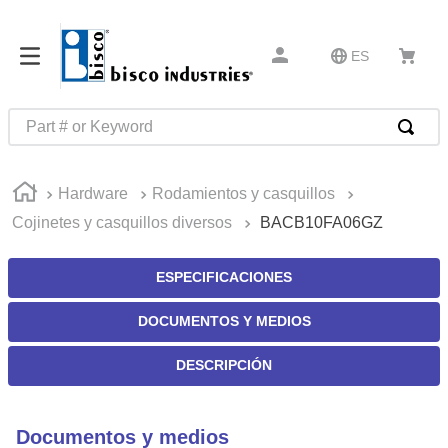
ES
Part # or Keyword
TÉRMINOS MÁS BUSCADOS
Hardware
Rodamientos y casquillos
1
.
latch
Cojinetes y casquillos diversos
BACB10FA06GZ
2
.
up
3
.
captive
ESPECIFICACIONES
4
.
pin connectors
DOCUMENTOS Y MEDIOS
5
.
active
DESCRIPCIÓN
6
.
relays
7
.
southco r4
Documentos y medios
8
.
compression latches