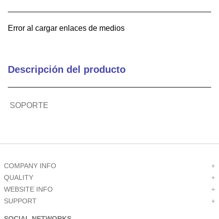
9
.
electronics
Error al cargar enlaces de medios
10
.
m83461
Descripción del producto
SOPORTE
COMPANY INFO
+
QUALITY
+
WEBSITE INFO
+
SUPPORT
+
SOCIAL NETWORKS