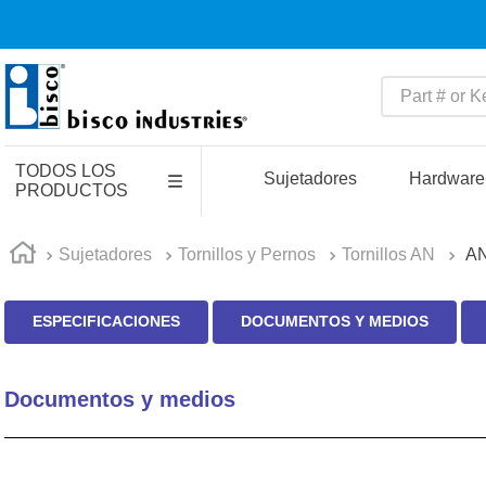
Part # or Key
TÉRMINOS MÁS BUSCADO
TODOS LOS
1
.
pin connectors
Sujetadores
Hardware
PRODUCTOS
2
.
captive
3
.
active
Sujetadores
Tornillos y Pernos
Tornillos AN
A
4
.
compression latches
ESPECIFICACIONES
DOCUMENTOS Y MEDIOS
5
.
latch
6
.
electronics
Documentos y medios
7
.
southco r4
8
.
relays
9
.
southco lock