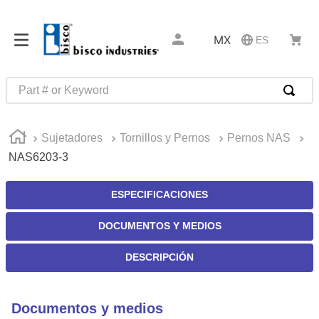
MX
ES
Part # or Keyword
TÉRMINOS MÁS BUSCADOS
Sujetadores
Tornillos y Pernos
Pernos NAS
1
.
m85049
NAS6203-3
2
.
m45913
3
.
1
ESPECIFICACIONES
4
.
m22759
DOCUMENTOS Y MEDIOS
5
.
3m tape
DESCRIPCIÓN
6
.
m45938
7
.
m85731
Documentos y medios
8
.
5913