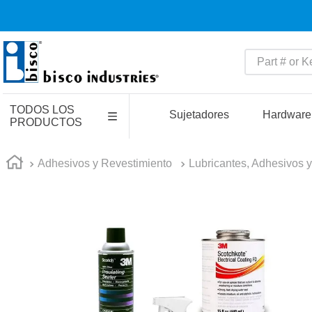
Part # or Key
TÉRMINOS MÁS BUSCADO
TODOS LOS
1
.
latch
Sujetadores
Hardware
PRODUCTOS
2
.
up
3
.
captive
Adhesivos y Revestimiento
Lubricantes, Adhesivos 
4
.
pin connectors
5
.
active
6
.
relays
7
.
southco r4
8
.
compression latches
9
.
electronics