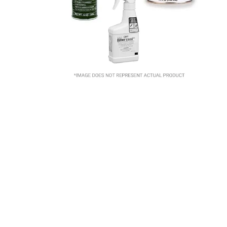
10
.
m83461