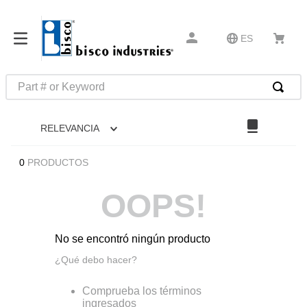
ES
Part # or Keyword
TÉRMINOS MÁS BUSCADOS
RELEVANCIA
1
.
m1
2
.
m22759
0
PRODUCTOS
3
.
m81934
OOPS!
4
.
m45938
5
.
m81935
No se encontró ningún producto
6
.
10276
¿Qué debo hacer?
7
.
12050
Comprueba los términos
8
.
5913
ingresados