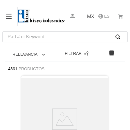
MX
ES
Part # or Keyword
TÉRMINOS MÁS BUSCADOS
FILTRAR
RELEVANCIA
1
.
m85049
2
.
m45913
4361
PRODUCTOS
3
.
southco latch
4
.
m45938
5
.
m85731
6
.
nvent
7
.
5913
8
.
captive