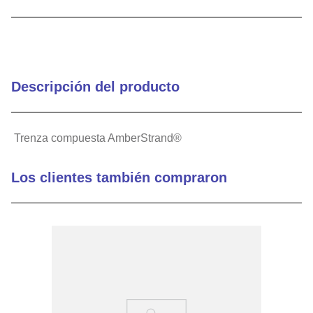
9
.
12050
10
.
10 00
Descripción del producto
Trenza compuesta AmberStrand®
Los clientes también compraron