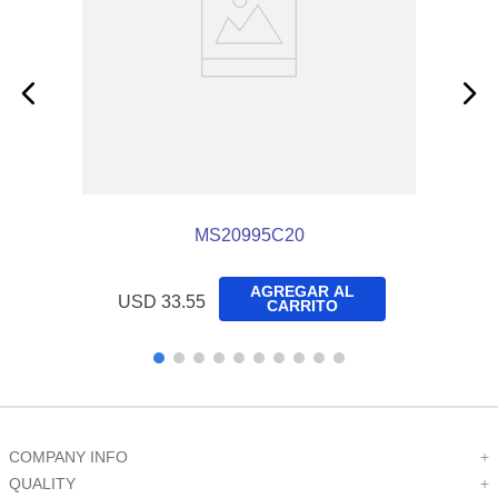
MS20995C20
AGREGAR AL
USD
33
.
55
CARRITO
COMPANY INFO
+
QUALITY
+