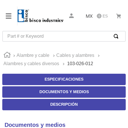
MX
ES
Part # or Keyword
TÉRMINOS MÁS BUSCADOS
Alambre y cable
Cables y alambres
1
.
m1
Alambres y cables diversos
103-026-012
2
.
southco latch
3
.
m81935
ESPECIFICACIONES
4
.
m21143
DOCUMENTOS Y MEDIOS
5
.
nvent
DESCRIPCIÓN
6
.
standoff
7
.
compression latch
Documentos y medios
8
.
10276