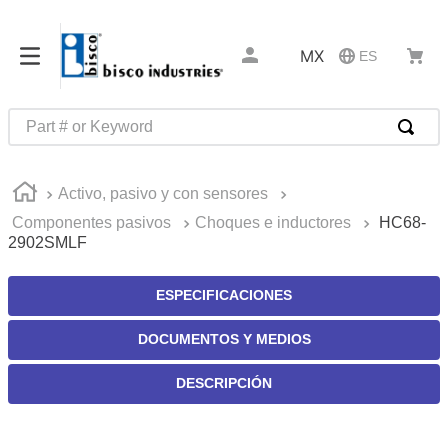
MX
ES
Part # or Keyword
TÉRMINOS MÁS BUSCADOS
Activo, pasivo y con sensores
1
.
pin connectors
Componentes pasivos
Choques e inductores
HC68-
2
.
captive
2902SMLF
3
.
active
ESPECIFICACIONES
4
.
compression latches
5
.
latch
DOCUMENTOS Y MEDIOS
6
.
electronics
DESCRIPCIÓN
7
.
southco r4
8
.
relays