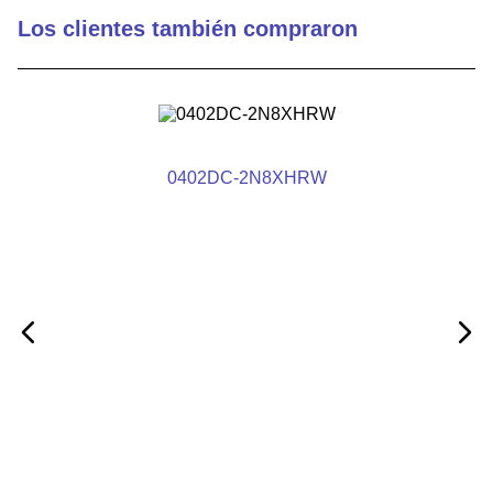
Los clientes también compraron
Clasificación actual (DC)
6570
Tipo de terminación
RoHS
Peso MÁXIMO (g)
11.5
0402DC-2N8XHRW
Blindado
No