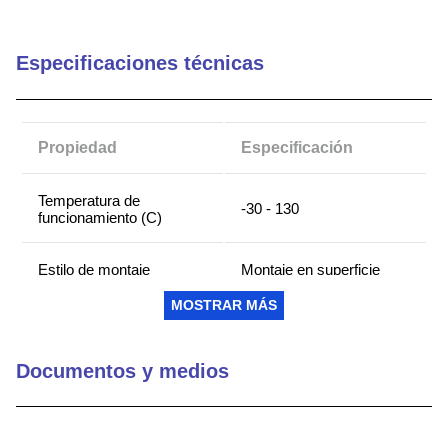
9
.
southco lock
Especificaciones técnicas
10
.
circular connector
Propiedad
Especificación
Temperatura de
-30 - 130
funcionamiento (C)
Estilo de montaje
Montaje en superficie
MOSTRAR MÁS
Tolerancia
0.2
Documentos y medios
Inductancia (µH)
29
Resistencia DC (Ohm)
25