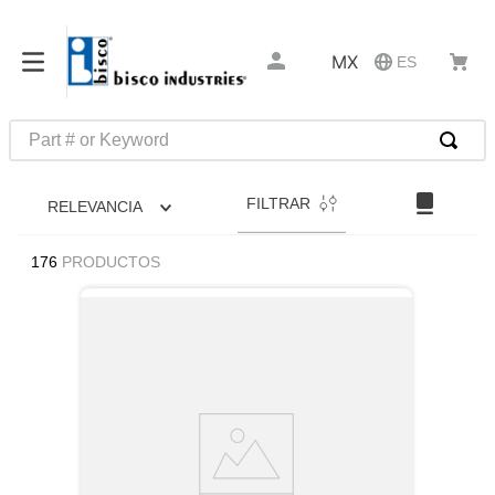
MX
ES
Part # or Keyword
TÉRMINOS MÁS BUSCADOS
FILTRAR
RELEVANCIA
1
.
m85049
2
.
m45913
176
PRODUCTOS
3
.
1
4
.
m22759
5
.
3m tape
6
.
m45938
7
.
m85731
8
.
5913