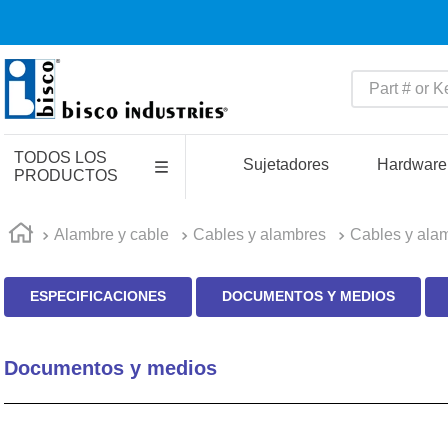
Part # or Key
TÉRMINOS MÁS BUSCADO
TODOS LOS
1
.
m85049
Sujetadores
Hardware
PRODUCTOS
2
.
m45913
3
.
southco latch
Alambre y cable
Cables y alambres
Cables y ala
4
.
m45938
ESPECIFICACIONES
DOCUMENTOS Y MEDIOS
5
.
m85731
6
.
nvent
Documentos y medios
7
.
5913
8
.
captive
9
.
pin connectors