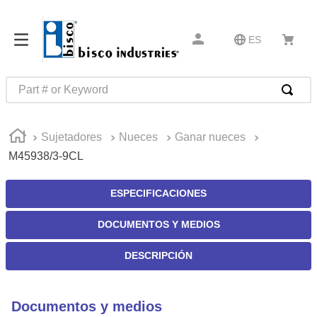
ES
Part # or Keyword
TÉRMINOS MÁS BUSCADOS
Sujetadores
Nueces
Ganar nueces
1
.
southco r4
M45938/3-9CL
2
.
up
3
.
ups
ESPECIFICACIONES
4
.
u
DOCUMENTOS Y MEDIOS
5
.
latches
DESCRIPCIÓN
6
.
unbrako bolts
7
.
insert tool
Documentos y medios
8
.
16x1