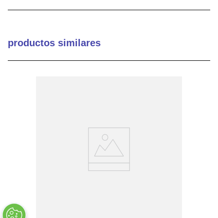
9
.
handles unlimited
10
.
door mounting
productos similares