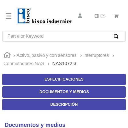
ES
Part # or Keyword
TÉRMINOS MÁS BUSCADOS
Activo, pasivo y con sensores
Interruptores
1
.
m85049
Conmutadores NAS
NAS1072-3
2
.
m45913
3
.
southco latch
ESPECIFICACIONES
4
.
m45938
DOCUMENTOS Y MEDIOS
5
.
m85731
DESCRIPCIÓN
6
.
nvent
7
.
5913
Documentos y medios
8
.
pin connectors