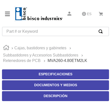
ES
Part # or Keyword
TÉRMINOS MÁS BUSCADOS
Cajas, bastidores y gabinetes
1
.
latch
Subbastidores y Accesorios Subbastidores
2
.
up
Retenedores de PCB
MVA260-4.80ETM2LK
3
.
captive
ESPECIFICACIONES
4
.
pin connectors
5
.
active
DOCUMENTOS Y MEDIOS
6
.
relays
DESCRIPCIÓN
7
.
southco r4
8
.
compression latches