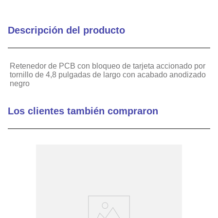
Agujeros roscados M2 x
Método de montaje
0,40
Descripción del producto
Diseño
con eje
Retenedor de PCB con bloqueo de tarjeta accionado por
tornillo de 4,8 pulgadas de largo con acabado anodizado
6,35 mm (0,250
negro
Perfil
pulgadas) x 6,26 mm
(0,270 pulgadas)
Los clientes también compraron
Expansión (en)
0.325
Expansión (mm)
8.26
Instalación
Tradicional
Longitud (pulgadas)
4.8