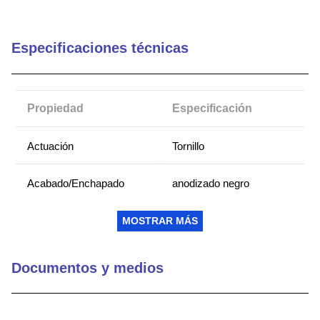
9
.
electronics
10
.
m83461
Especificaciones técnicas
Propiedad
Especificación
Actuación
Tornillo
Acabado/Enchapado
anodizado negro
Solicitud
Pared fría
MOSTRAR MÁS
Tornillo cautivo
Sí
Documentos y medios
Rendimiento térmico
El mejor
comparativo