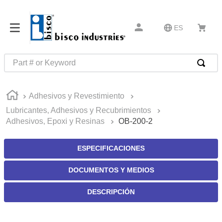
ES
Part # or Keyword
TÉRMINOS MÁS BUSCADOS
Adhesivos y Revestimiento
1
.
1
Lubricantes, Adhesivos y Recubrimientos
2
.
m45913
Adhesivos, Epoxi y Resinas
OB-200-2
3
.
m85049
ESPECIFICACIONES
4
.
m22759
5
.
m23053
DOCUMENTOS Y MEDIOS
6
.
m45938
DESCRIPCIÓN
7
.
m85731
8
.
m21143