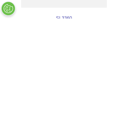
SL3360
AGOTADO
COMPANY INFO
+
QUALITY
+
WEBSITE INFO
+
SUPPORT
+
SOCIAL NETWORKS