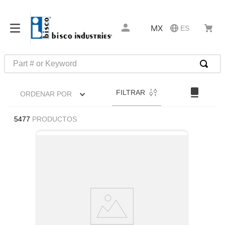
MX
ES
Part # or Keyword
TÉRMINOS MÁS BUSCADOS
FILTRAR
ORDENAR POR
1
.
latch
2
.
up
5477
PRODUCTOS
3
.
captive
4
.
pin connectors
5
.
active
6
.
relays
7
.
southco r4
8
.
compression latches