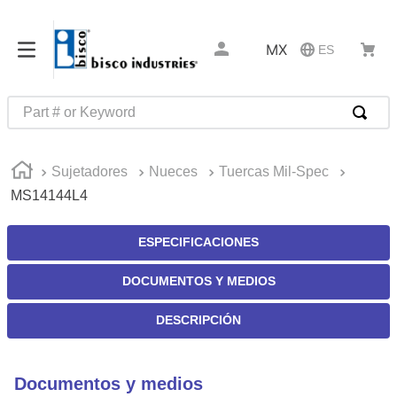
MX
ES
Part # or Keyword
TÉRMINOS MÁS BUSCADOS
Sujetadores
Nueces
Tuercas Mil-Spec
1
.
latch
MS14144L4
2
.
up
3
.
captive
ESPECIFICACIONES
4
.
pin connectors
DOCUMENTOS Y MEDIOS
5
.
active
DESCRIPCIÓN
6
.
relays
7
.
southco r4
Documentos y medios
8
.
compression latches