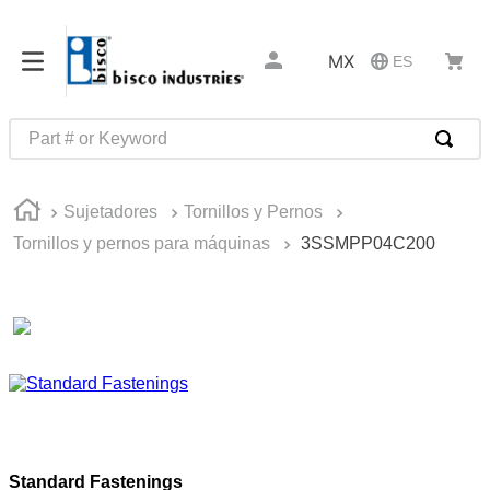
MX
ES
Part # or Keyword
TÉRMINOS MÁS BUSCADOS
Sujetadores
Tornillos y Pernos
1
.
pin connectors
Tornillos y pernos para máquinas
3SSMPP04C200
2
.
captive
3
.
active
4
.
compression latches
5
.
latch
6
.
electronics
7
.
southco r4
Standard Fastenings
8
.
relays