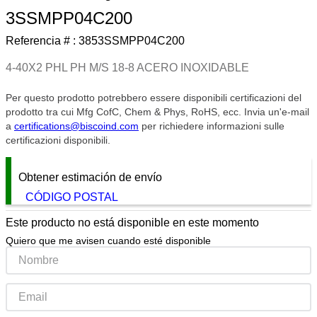
3SSMPP04C200
9
.
southco lock
Referencia # :
3853SSMPP04C200
10
.
circular connector
4-40X2 PHL PH M/S 18-8 ACERO INOXIDABLE
Per questo prodotto potrebbero essere disponibili certificazioni del
prodotto tra cui Mfg CofC, Chem & Phys, RoHS, ecc. Invia un'e-mail
a
certifications@biscoind.com
per richiedere informazioni sulle
certificazioni disponibili.
Obtener estimación de envío
CÓDIGO POSTAL
Este producto no está disponible en este momento
Quiero que me avisen cuando esté disponible