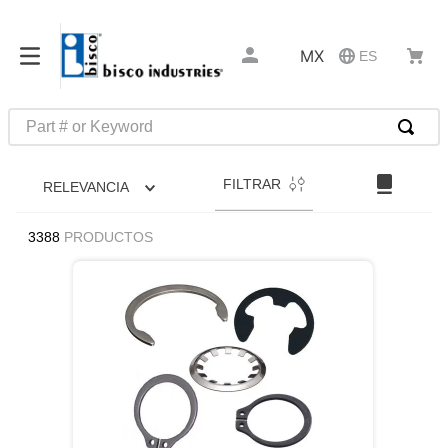
MX
ES
Part # or Keyword
TÉRMINOS MÁS BUSCADOS
FILTRAR
RELEVANCIA
1
.
latch
2
.
up
3388
PRODUCTOS
3
.
captive
4
.
pin connectors
5
.
active
6
.
relays
7
.
southco r4
8
.
compression latches