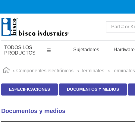
Part # or Key
TÉRMINOS MÁS BUSCADO
TODOS LOS
1
.
pin connectors
Sujetadores
Hardware
PRODUCTOS
2
.
captive
3
.
active
Componentes electrónicos
Terminales
Terminales
4
.
compression latches
ESPECIFICACIONES
DOCUMENTOS Y MEDIOS
5
.
latch
6
.
electronics
Documentos y medios
7
.
southco r4
8
.
relays
9
.
southco lock