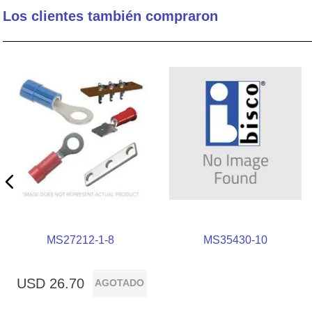
Los clientes también compraron
10
.
circular connector
MS27212-1-8
MS35430-10
USD
26
.
70
AGOTADO