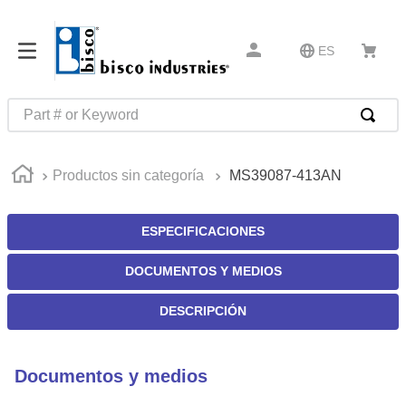
ES
Part # or Keyword
TÉRMINOS MÁS BUSCADOS
Productos sin categoría
MS39087-413AN
1
.
m85049
2
.
m45913
ESPECIFICACIONES
3
.
southco latch
DOCUMENTOS Y MEDIOS
4
.
m45938
5
.
m85731
DESCRIPCIÓN
6
.
nvent
7
.
5913
Documentos y medios
8
.
captive