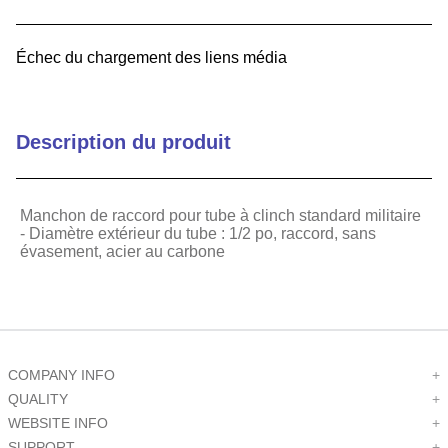
9
.
standoffs
Échec du chargement des liens média
10
.
c6002102
Description du produit
Manchon de raccord pour tube à clinch standard militaire
- Diamètre extérieur du tube : 1/2 po, raccord, sans
évasement, acier au carbone
COMPANY INFO
+
QUALITY
+
WEBSITE INFO
+
SUPPORT
+