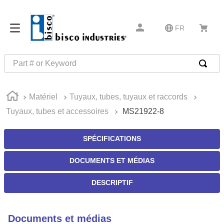
FR
Part # or Keyword
RECHERCHES FRÉQUENTES
Matériel
Tuyaux, tubes, tuyaux et raccords
1
.
52325
Tuyaux, tubes et accessoires
MS21922-8
2
.
hammond
3
.
c2-33-25
SPÉCIFICATIONS
4
.
ms21042l5
DOCUMENTS ET MÉDIAS
5
.
insert installation tools
DESCRIPTIF
6
.
mil-spec miscellaneous m83413
7
.
0
Documents et médias
8
.
327-2