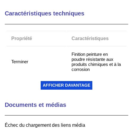
9
.
southco latch
Caractéristiques techniques
10
.
nvent
Propriété
Caractéristiques
Finition peinture en
poudre résistante aux
Terminer
produits chimiques et à la
corrosion
Cadre gris et plateau
AFFICHER DAVANTAGE
Style de cadre
blanc
Documents et médias
Plan de travail stratifié
Tapez
pour salle blanche de
classe 100
Échec du chargement des liens média
Capacité de poids de 2