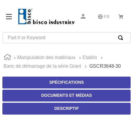
FR
Part # or Keyword
RECHERCHES FRÉQUENTES
Manipulation des matériaux
Etablis
1
.
1
Banc de démarrage de la série Grant
GSCR3648-30
2
.
m45913
3
.
m85049
SPÉCIFICATIONS
4
.
m22759
DOCUMENTS ET MÉDIAS
5
.
m23053
DESCRIPTIF
6
.
m45938
7
.
m85731
8
.
m21143