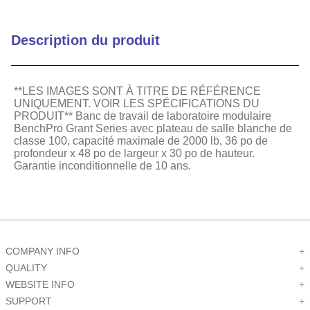
Capacité de poids (livres)
000 lb avec construction
en aluminium robuste
Description du produit
Quantité de paquet
1
**LES IMAGES SONT À TITRE DE RÉFÉRENCE
UNIQUEMENT. VOIR LES SPÉCIFICATIONS DU
PRODUIT** Banc de travail de laboratoire modulaire
BenchPro Grant Series avec plateau de salle blanche de
classe 100, capacité maximale de 2000 lb, 36 po de
profondeur x 48 po de largeur x 30 po de hauteur.
Garantie inconditionnelle de 10 ans.
COMPANY INFO
+
QUALITY
+
WEBSITE INFO
+
SUPPORT
+