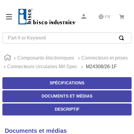
FR
Part # or Keyword
RECHERCHES FRÉQUENTES
Composants électroniques
Connecteurs et prises
1
.
52325
Connecteurs circulaires Mil-Spec
M24308/26-1F
2
.
hammond
3
.
c2-33-25
SPÉCIFICATIONS
4
.
ms21042l5
DOCUMENTS ET MÉDIAS
5
.
insert installation tools
DESCRIPTIF
6
.
mil-spec miscellaneous m83413
7
.
0
Documents et médias
8
.
327-2