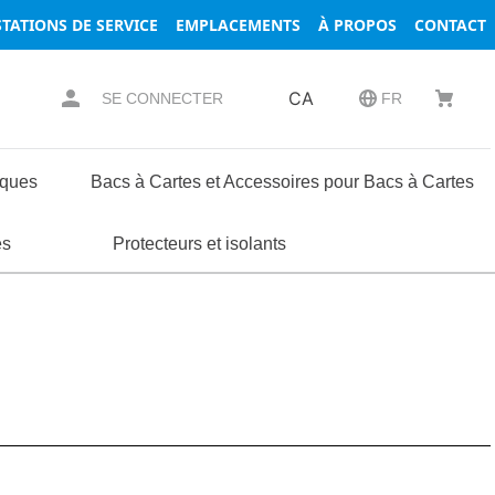
TATIONS DE SERVICE
EMPLACEMENTS
À PROPOS
CONTACT
CA
SE CONNECTER
FR
iques
Bacs à Cartes et Accessoires pour Bacs à Cartes
essoires
ses
s
es
Composants de Coffrets et de Racks
Protecteurs et isolants
Borniers
Rondelles
Serrures
Terminaux