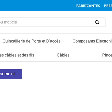
FABRICANTES
PRES
mot-clé
Quincaillerie de Porte et D'accès
Composants Électron
ormatique et Réseaux
s câbles et des fils
nsertions
oignées
Boîtiers
Composants des Boîtiers et des Racks
Vis et Boulons
Charnières
Composants de Connecteurs et Acc
Câbles
Entretoi
Loquet
Pinc
SCRIPTIF