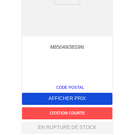
9
.
m21143
10
.
2440
M85049/38S9N
CODE POSTAL
AFFICHER PRIX
CITATION COURTE
EN RUPTURE DE STOCK