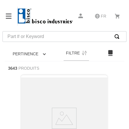
FR
Part # or Keyword
RECHERCHES FRÉQUENTES
FILTRE
PERTINENCE
1
.
m45913
2
.
m85049
3643
PRODUITS
3
.
m22759
4
.
m45938
5
.
m23053
6
.
m85731
7
.
m81934
8
.
southco latch