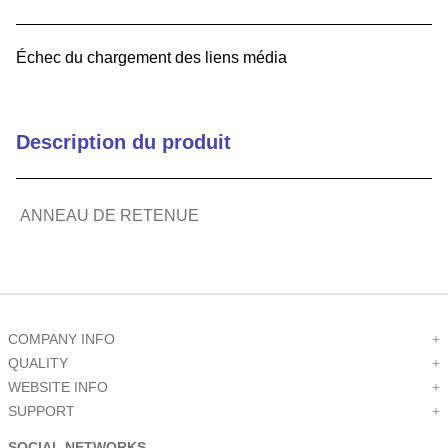
9
.
12050
Échec du chargement des liens média
10
.
10 00
Description du produit
ANNEAU DE RETENUE
COMPANY INFO
+
QUALITY
+
WEBSITE INFO
+
SUPPORT
+
SOCIAL NETWORKS