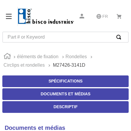
FR
Part # or Keyword
RECHERCHES FRÉQUENTES
éléments de fixation
Rondelles
1
.
m1
Circlips et rondelles
M27426-3141D
2
.
southco latch
3
.
m81935
SPÉCIFICATIONS
4
.
m21143
DOCUMENTS ET MÉDIAS
5
.
nvent
DESCRIPTIF
6
.
standoff
7
.
compression latch
Documents et médias
8
.
10276