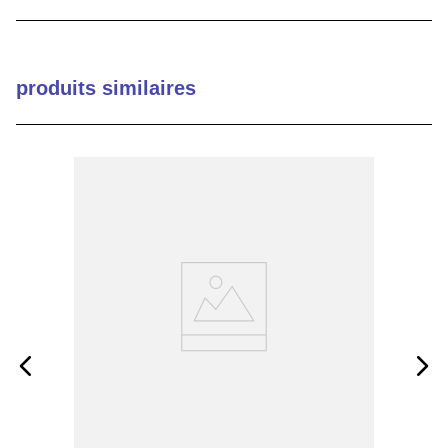
9
.
2854
10
.
c6002102
produits similaires