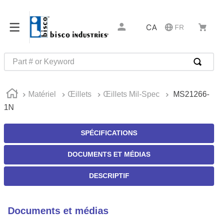
CA
FR
Part # or Keyword
RECHERCHES FRÉQUENTES
Matériel
Œillets
Œillets Mil-Spec
MS21266-
1
.
m39029
1N
2
.
52325
3
.
latches
SPÉCIFICATIONS
4
.
hammond
DOCUMENTS ET MÉDIAS
5
.
c2-33-25
DESCRIPTIF
6
.
insert installation tools
7
.
327-2
Documents et médias
8
.
0