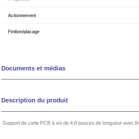
10
.
c6002102
Actionnement
Finition/placage
Demande
Vis captive
Documents et médias
Performances thermiques comparatives
Méthode de montage
Description du produit
Design
Support de carte PCB à vis de 4,8 pouces de longueur avec fin
Profil