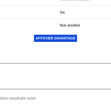
Vis
Noir anodisé
Mur froid
AFFICHER DAVANTAGE
Oui
Meilleur
Trous taraudés M2 x 0,40
Agencé
ition anodisée noire
6,35 mm (0,250 pouces) x 6,2