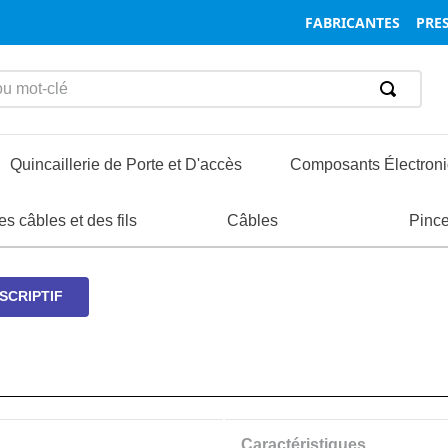
FABRICANTES
PRES
mot-clé
Quincaillerie de Porte et D'accès
Composants Électron
ormatique et Réseaux
s câbles et des fils
nsertions
oignées
Boîtiers
Composants des Boîtiers et des Racks
Vis et Boulons
Charnières
Composants de Connecteurs et Acc
Câbles
Entretoi
Loquet
Pinc
soires de bacs à cartes
Dispositifs de retenue pour circuits i
SCRIPTIF
Caractéristiques