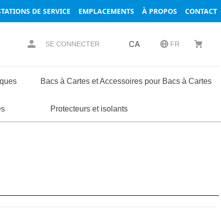
TATIONS DE SERVICE
EMPLACEMENTS
À PROPOS
CONTACT
CA
SE CONNECTER
FR
iques
Bacs à Cartes et Accessoires pour Bacs à Cartes
essoires
ses
s
es
Composants de Coffrets et de Racks
Protecteurs et isolants
Borniers
Rondelles
Serrures
Terminaux
mprimés
MVA260-4.80ETM2LK