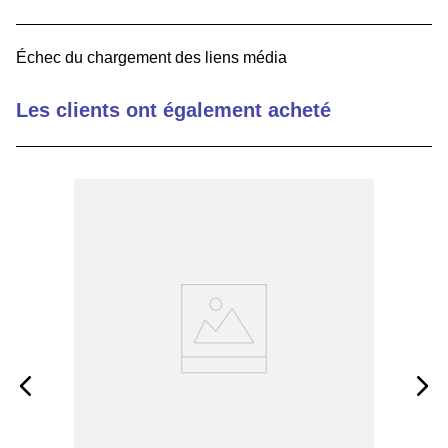
9
.
m83519
Échec du chargement des liens média
10
.
standoff
Les clients ont également acheté