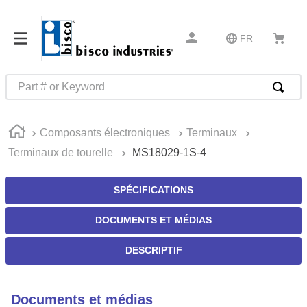
FR
Part # or Keyword
RECHERCHES FRÉQUENTES
Composants électroniques
Terminaux
1
.
m22759
Terminaux de tourelle
MS18029-1S-4
2
.
m1
3
.
2440
SPÉCIFICATIONS
4
.
m21143
DOCUMENTS ET MÉDIAS
5
.
m81935
DESCRIPTIF
6
.
3m tape
7
.
compression latch
Documents et médias
8
.
m25988