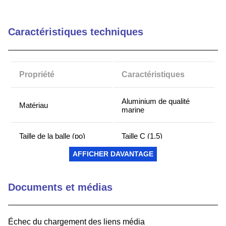
9
.
52559
Caractéristiques techniques
10
.
c6002102
Propriété
Caractéristiques
Aluminium de qualité
Matériau
marine
Taille de la balle (po)
Taille C (1,5)
AFFICHER DAVANTAGE
AMPÈRES 4 trous :
1,181 x 1,496 - 3 trous
Modèle de trou (po)
120 degrés : 1,812 de
Documents et médias
diamètre
Taille de la plaque (po)
2,5 diamètre
Échec du chargement des liens média