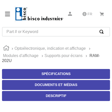
FR
Part # or Keyword
RECHERCHES FRÉQUENTES
Optoélectronique, indication et affichage
1
.
52325
Modules d'affichage
Supports pour écrans
RAM-
2
.
hammond
202U
3
.
ms16995
SPÉCIFICATIONS
4
.
ms21042l5
5
.
c2-33-25
DOCUMENTS ET MÉDIAS
6
.
insert installation tools
DESCRIPTIF
7
.
327-2
8
.
2854