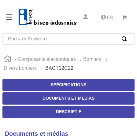
FR
Part # or Keyword
RECHERCHES FRÉQUENTES
Composants électroniques
Borniers
1
.
m45913
Divers borniers
BACT12C22
2
.
m85049
3
.
m22759
SPÉCIFICATIONS
4
.
m45938
DOCUMENTS ET MÉDIAS
5
.
m23053
DESCRIPTIF
6
.
m85731
7
.
southco latch
Documents et médias
8
.
2440