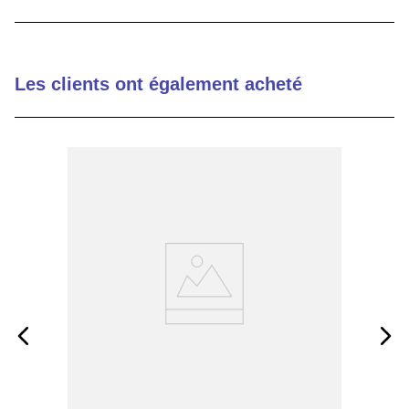
9
.
m21143
10
.
nvent
Les clients ont également acheté