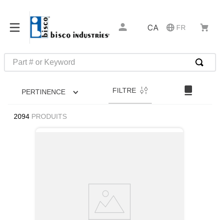
CA
FR
Part # or Keyword
RECHERCHES FRÉQUENTES
FILTRE
PERTINENCE
1
.
1
2
.
m45913
2094
PRODUITS
3
.
m85049
4
.
m22759
5
.
m23053
6
.
m45938
7
.
m85731
8
.
m21143