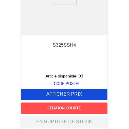
9
.
southco latch
10
.
nvent
S325SSH4
Article disponible:
93
CODE POSTAL
AFFICHER PRIX
CITATION COURTE
EN RUPTURE DE STOCK