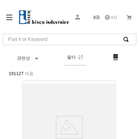
KR
KO
Part # or Keyword
인기 검색어
필터
관련성
1
.
m45913
2
.
m85049
191127
제품
3
.
m22759
4
.
m45938
5
.
m23053
6
.
m85731
7
.
m81934
8
.
southco latch