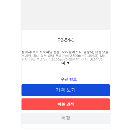
P2-54-1
플러시/로우 프로파일 핸들, ABS 플라스틱, 검정색, 제한 없음,
스냅인, 최대 외부 패널 두께(mm) 2.500mm(0.10인치), Min.
외부 패널 두께(mm) 2.100mm(0.08인치), 대형, UL94-V0.
더
▼
우편 번호
가격 보기
빠른 견적
품절