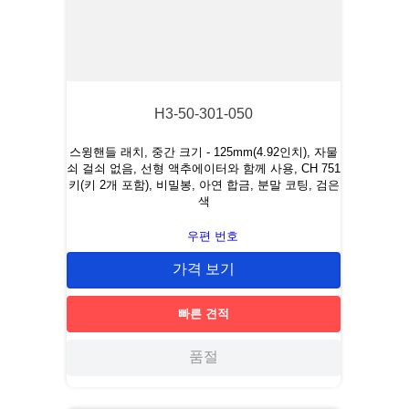
H3-50-301-050
스윙핸들 래치, 중간 크기 - 125mm(4.92인치), 자물
쇠 걸쇠 없음, 선형 액추에이터와 함께 사용, CH 751
키(키 2개 포함), 비밀봉, 아연 합금, 분말 코팅, 검은
색
우편 번호
가격 보기
빠른 견적
품절