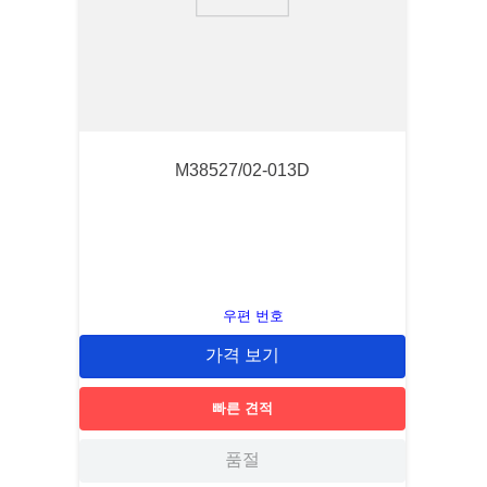
9
.
1221
10
.
2-56
M38527/02-013D
우편 번호
가격 보기
빠른 견적
품절