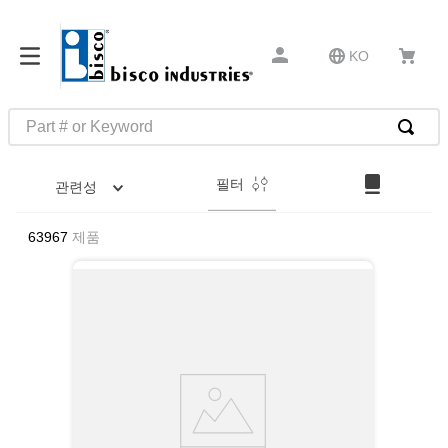
KO
Part # or Keyword
인기 검색어
필터
관련성
1
.
m81934
2
.
4513
63967
제품
3
.
35110
4
.
16 5
5
.
zago
6
.
1644
7
.
2601
8
.
16 10