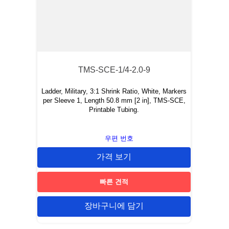
TMS-SCE-1/4-2.0-9
Ladder, Military, 3:1 Shrink Ratio, White, Markers
per Sleeve 1, Length 50.8 mm [2 in], TMS-SCE,
Printable Tubing.
우편 번호
가격 보기
빠른 견적
장바구니에 담기