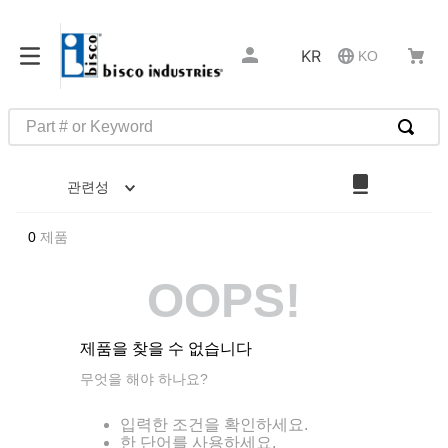
KR
KO
Part # or Keyword
인기 검색어
관련성
1
.
m81934
2
.
4513
0
제품
3
.
35110
OOPS!
4
.
16 5
5
.
zago
제품을 찾을 수 없습니다
6
.
1644
무엇을 해야 하나요?
7
.
2601
입력한 조건을 확인하세요.
8
.
16 10
한 단어를 사용하세요.