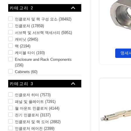
10
.
2-56
카테고리 2
인클로저 및 랙 구성 요소
(
38492
)
인클로저
(
17859
)
서브랙 및 서브랙 액세서리
(
5951
)
캐비닛
(
2945
)
랙
(
2194
)
케이블 타이
(
193
)
명세
Enclosure and Rack Components
(
156
)
Cabinets
(
60
)
전원 코드
(
21
)
카테고리 3
Enclosures
(
19
)
7개 더 보기
인클로저 히터
(
7573
)
패널 및 플레이트
(
7291
)
월 마운트 인클로저
(
4144
)
전기 인클로저
(
3137
)
인클로저 및 랙 도어
(
2882
)
인클로저 에어컨
(
2399
)