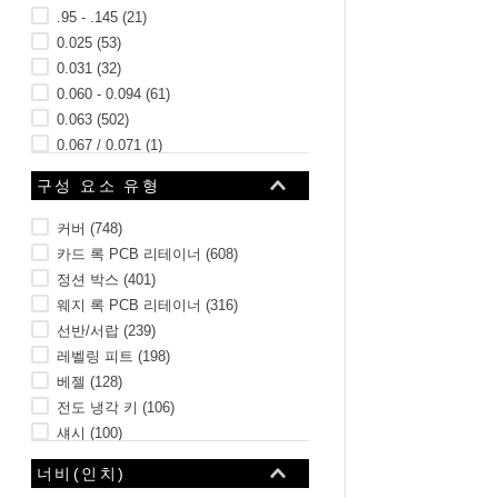
.95 - .145
(
21
)
0.025
(
53
)
0.031
(
32
)
0.060 - 0.094
(
61
)
0.063
(
502
)
0.067 / 0.071
(
1
)
0.073 / 0.078
(
1
)
구성 요소 유형
19개 더 보기
커버
(
748
)
카드 록 PCB 리테이너
(
608
)
정션 박스
(
401
)
웨지 록 PCB 리테이너
(
316
)
선반/서랍
(
239
)
레벨링 피트
(
198
)
베젤
(
128
)
전도 냉각 키
(
106
)
섀시
(
100
)
개스킷
(
93
)
너비(인치)
208개 더 보기