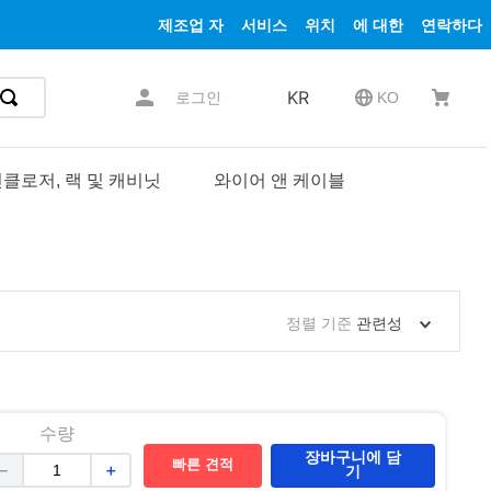
제조업 자
서비스
위치
에 대한
연락하다
KR
로그인
KO
클로저, 랙 및 캐비닛
와이어 앤 케이블
정렬 기준
관련성
수량
장바구니에 담
빠른 견적
－
＋
기