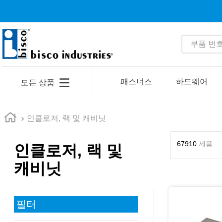
부품 번호 
인기 검색어
1
.
1
패스너스
하드웨어
모든 상품
2
.
35110
3
.
4513
인클로저, 랙 및 캐비닛
4
.
zago
67910
제품
인클로저, 랙 및
5
.
2601
캐비닛
6
.
16 5
7
.
nas6606
8
.
1221
필터
9
.
1644