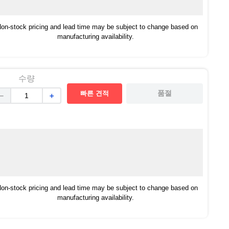
on-stock pricing and lead time may be subject to change based on
manufacturing availability.
수량
빠른 견적
품절
－
＋
on-stock pricing and lead time may be subject to change based on
manufacturing availability.