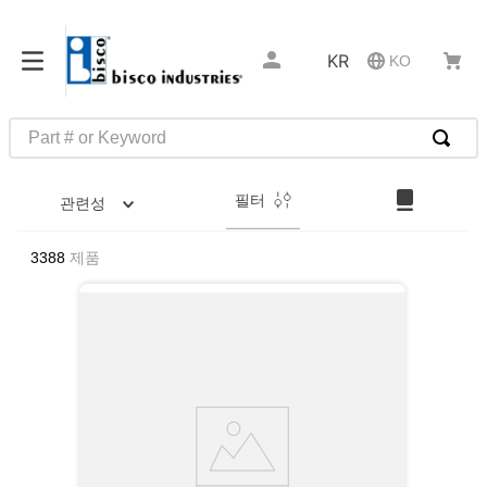
KR
KO
Part # or Keyword
인기 검색어
필터
관련성
1
.
1
2
.
35110
3388
제품
3
.
4513
4
.
zago
5
.
2601
6
.
16 5
7
.
nas6606
8
.
1221