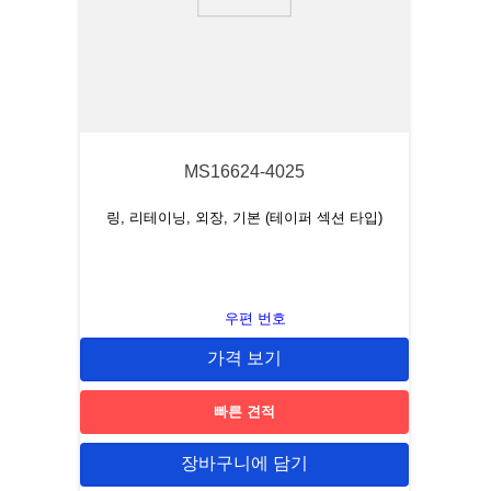
9
.
1644
10
.
2-56
MS16624-4025
링, 리테이닝, 외장, 기본 (테이퍼 섹션 타입)
우편 번호
가격 보기
빠른 견적
장바구니에 담기