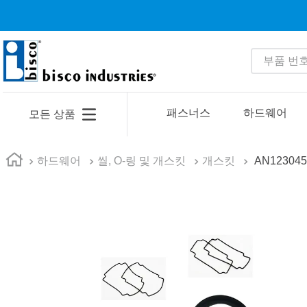
부품 번호 
인기 검색어
1
.
1
패스너스
하드웨어
모든 상품
2
.
35110
3
.
4513
하드웨어
씰, O-링 및 개스킷
개스킷
AN123045
4
.
zago
5
.
2601
6
.
16 5
7
.
nas6606
8
.
1221
9
.
1644