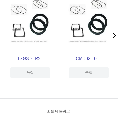
TXGS-21R2
CMD02-10C
품절
품절
소셜 네트워크