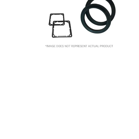
10
.
2-56