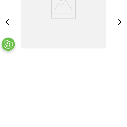
AN123169
품절
COMPANY INFO
+
QUALITY
+