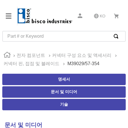
KO
Part # or Keyword
인기 검색어
전자 컴포넌트
커넥터 구성 요소 및 액세서리
1
.
1
커넥터 핀, 접점 및 블레이드
M39029/57-354
2
.
m23053
3
.
m81934
명세서
4
.
4513
문서 및 미디어
5
.
602
기술
6
.
16 10
7
.
35110
문서 및 미디어
8
.
1644