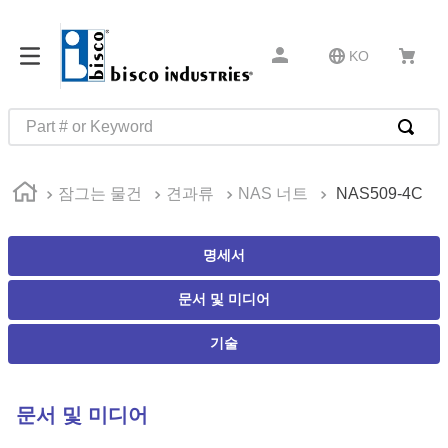
KO
Part # or Keyword
인기 검색어
잠그는 물건
견과류
NAS 너트
NAS509-4C
1
.
m81934
2
.
4513
명세서
3
.
35110
문서 및 미디어
4
.
16 5
5
.
zago
기술
6
.
1644
7
.
2601
문서 및 미디어
8
.
16 10