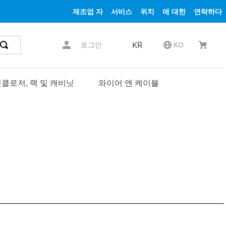
제조업 자
서비스
위치
에 대한
연락하다
KR
로그인
KO
클로저, 랙 및 캐비닛
와이어 앤 케이블