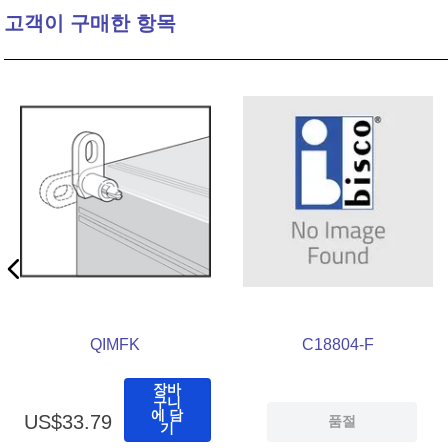
고객이 구매한 항목
10
.
16 5
QIMFK
C18804-F
장바
구니
에 담
US$
33
.
79
품절
기