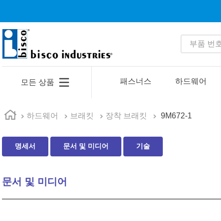
부품 번호 
인기 검색어
1
.
1
패스너스
하드웨어
모든 상품
2
.
m23053
3
.
m81934
하드웨어
브래킷
장착 브래킷
9M672-1
4
.
4513
명세서
문서 및 미디어
기술
5
.
602
6
.
16 10
문서 및 미디어
7
.
35110
8
.
1644
9
.
relays