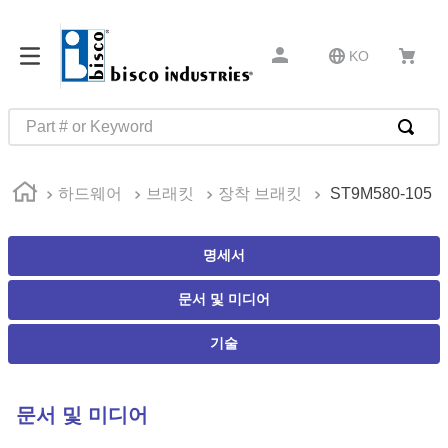
KO
Part # or Keyword
인기 검색어
하드웨어
브래킷
장착 브래킷
ST9M580-105
1
.
m81934
2
.
4513
명세서
3
.
35110
문서 및 미디어
4
.
16 5
5
.
zago
기술
6
.
1644
7
.
2601
문서 및 미디어
8
.
16 10