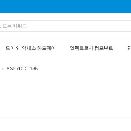
또는 키워드
도어 앤 액세스 하드웨어
일렉트로닉 컴포넌트
인
AS3510-0118K