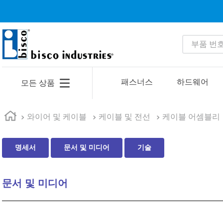
부품 번호 
인기 검색어
1
.
1
패스너스
하드웨어
모든 상품
2
.
35110
3
.
4513
와이어 및 케이블
케이블 및 전선
케이블 어셈블리
4
.
zago
명세서
문서 및 미디어
기술
5
.
2601
6
.
16 5
문서 및 미디어
7
.
nas6606
8
.
1221
9
.
1644