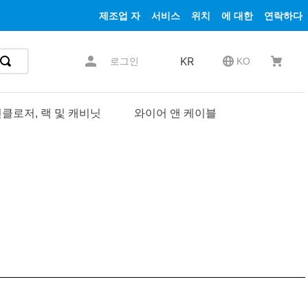
제조업 자
서비스
위치
에 대한
연락하다
KR
로그인
KO
클로저, 랙 및 캐비닛
와이어 앤 케이블