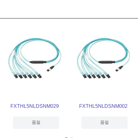
FXTHL5NLDSNM029
FXTHL5NLDSNM002
품절
품절