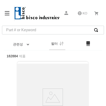
KO
Part # or Keyword
인기 검색어
필터
관련성
1
.
1
2
.
m23053
182884
제품
3
.
m81934
4
.
4513
5
.
602
6
.
16 10
7
.
35110
8
.
1644