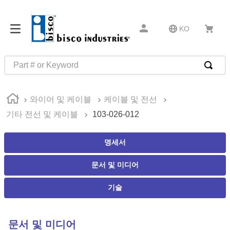
KO
Part # or Keyword
인기 검색어
와이어 및 케이블
케이블 및 전선
1
.
m81934
기타 전선 및 케이블
103-026-012
2
.
4513
3
.
35110
명세서
4
.
16 5
문서 및 미디어
5
.
zago
기술
6
.
1644
7
.
2601
문서 및 미디어
8
.
16 10