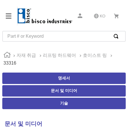
KO
Part # or Keyword
인기 검색어
자재 취급
리프팅 하드웨어
호이스트 링
1
.
m1
33316
2
.
southco latch
3
.
m81935
명세서
4
.
m21143
문서 및 미디어
5
.
nvent
기술
6
.
standoff
7
.
compression latch
문서 및 미디어
8
.
10276