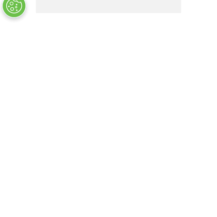
46933
품절
US$
202
.
21
COMPANY INFO
+
QUALITY
+
WEBSITE INFO
+
SUPPORT
+
SOCIAL NETWORKS